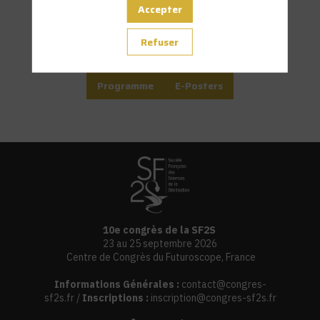
Accepter
Refuser
Programme
E-Posters
10e congrès de la SF2S
23 au 25 septembre 2026
Centre de Congrès du Futuroscope, France
Informations Générales :
contact@congres-
sf2s.fr
/
Inscriptions :
inscription@congres-sf2s.fr