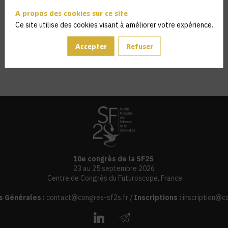
A propos des cookies sur ce site
Ce site utilise des cookies visant à améliorer votre expérience.
Accepter
Refuser
10e congrès de la SF2S
23 au 25 septembre 2026
Centre de Congrès du Futuroscope, France
s Générales :
contact@congres-sf2s.fr
/
Inscriptions :
inscription@c