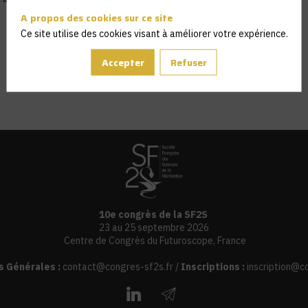
A propos des cookies sur ce site
Ce site utilise des cookies visant à améliorer votre expérience.
Accepter
Refuser
10e congrès de la SF2S
23 au 25 septembre 2026
Centre de Congrès du Futuroscope, France
s Générales :
contact@congres-sf2s.fr
/
Inscriptions :
inscription@c