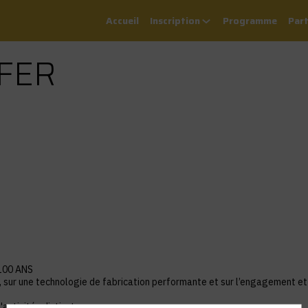
Accueil
Inscription
Programme
Part
FER
100 ANS
, sur une technologie de fabrication performante et sur l’engagement et
ctivités distincts :