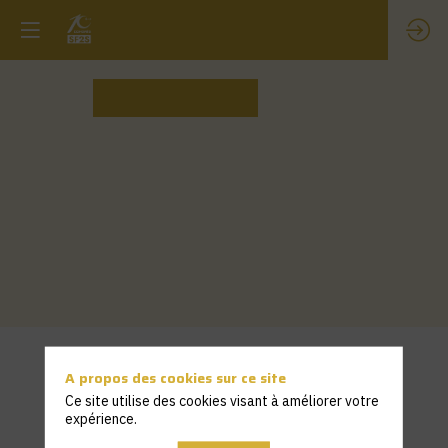
Session
Mettre en favoris
3
Thème 3
Lorem
ipsum
A propos des cookies sur ce site
dolor
Ce site utilise des cookies visant à améliorer votre
sit
expérience.
amet,
consectetur