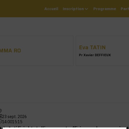
Accueil
Inscription
Programme
Part
Eva
TATIN
MMA
RO
Pr Xavier DEFFIEUX
23 sept. 2026
14:00
15:15
A.I. Artificial Intelligence et efficience des organisa