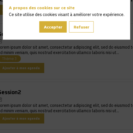
A propos des cookies sur ce site
Ajouter à mon agenda
Ce site utilise des cookies visant à améliorer votre expérience.
Accepter
Refuser
Session 3
orem ipsum dolor sit amet, consectetur adipiscing elit, sed do eiusmod t
d minim veniam, quis nostrud exercitation ullamco laboris nisi ut...
Thème 3
Ajouter à mon agenda
Session2
orem ipsum dolor sit amet, consectetur adipiscing elit, sed do eiusmod t
d minim veniam, quis nostrud exercitation ullamco laboris nisi ut...
Ajouter à mon agenda