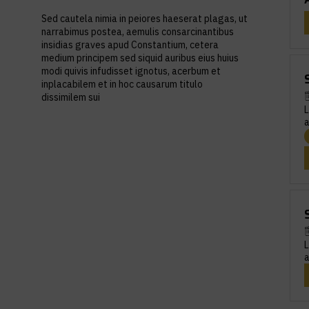
Sed cautela nimia in peiores haeserat plagas, ut
narrabimus postea, aemulis consarcinantibus
insidias graves apud Constantium, cetera
medium principem sed siquid auribus eius huius
modi quivis infudisset ignotus, acerbum et
inplacabilem et in hoc causarum titulo
dissimilem sui
L
a
L
a